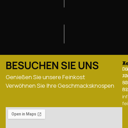
BESUCHEN SIE UNS
Te
A
0
Eu
77
Al
Genießen Sie unsere Feinkost
33
60
Verwöhnen Sie Ihre Geschmacksknospen
63
Fr
in
fe